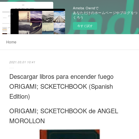
Ameba Owndで
あなただけのホームページやブログをつ
くろう
今すぐ試す
Home
2021.03.01 10:41
Descargar libros para encender fuego
ORIGAMI; SCKETCHBOOK (Spanish
Edition)
ORIGAMI; SCKETCHBOOK de ANGEL
MOROLLON